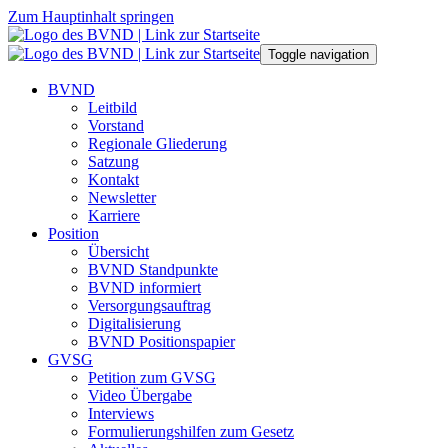
Zum Hauptinhalt springen
Toggle navigation
BVND
Leitbild
Vorstand
Regionale Gliederung
Satzung
Kontakt
Newsletter
Karriere
Position
Übersicht
BVND Standpunkte
BVND informiert
Versorgungsauftrag
Digitalisierung
BVND Positionspapier
GVSG
Petition zum GVSG
Video Übergabe
Interviews
Formulierungshilfen zum Gesetz