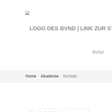
Zum
Hauptinhalt
springen
BVND
Sie
Home
Akademie
Kontakt
sind
hier: