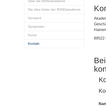
Über die BVNDakademie
Kon
Die Idee hinter der BVNDakademie
Vorstand
Akadem
Geschäf
Symposien
Hainen
Kurse
89522 
Kontakt
Bei
kon
K
Ko
Nam