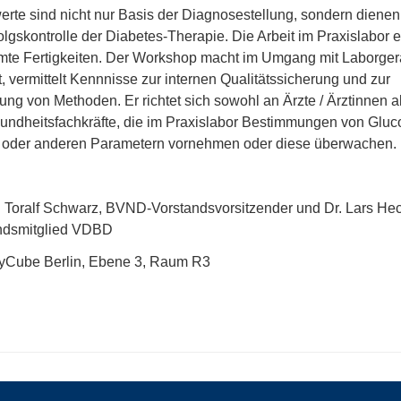
erte sind nicht nur Basis der Diagnosestellung, sondern diene
olgskontrolle der Diabetes-Therapie. Die Arbeit im Praxislabor e
mte Fertigkeiten. Der Workshop macht im Umgang mit Laborger
t, vermittelt Kennnisse zur internen Qualitätssicherung und zur
ng von Methoden. Er richtet sich sowohl an Ärzte / Ärztinnen a
undheitsfachkräfte, die im Praxislabor Bestimmungen von Gluc
oder anderen Parametern vornehmen oder diese überwachen.
z: Toralf Schwarz, BVND-Vorstandsvorsitzender und Dr. Lars Hec
ndsmitglied VDBD
ityCube Berlin, Ebene 3, Raum R3