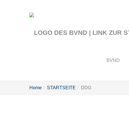
Zum
Hauptinhalt
springen
BVND
Sie
Home
STARTSEITE
DDG
sind
hier: