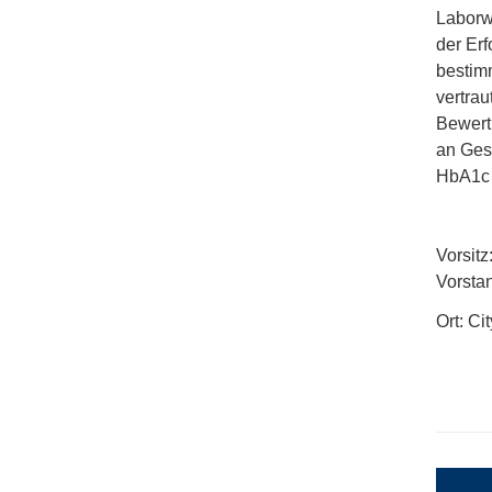
Laborw
der Erf
bestim
vertrau
Bewertu
an Ges
HbA1c 
Vorsit
Vorsta
Ort: C