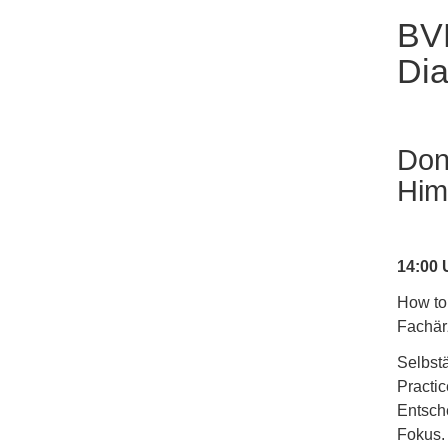
BV
Dia
Don
Him
14:00 
How to
Fachär
Selbst
Practic
Entsch
Fokus.