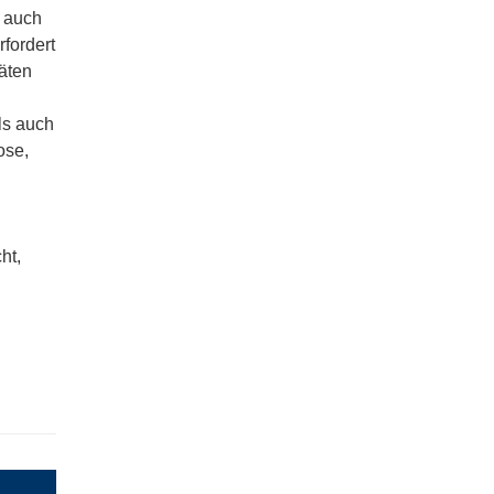
n auch
rfordert
äten
ls auch
ose,
ht,