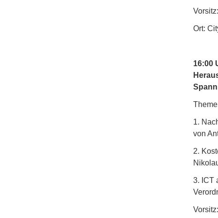
Vorsit
Ort: C
16:00 
Heraus
Spannu
Theme
1. Nac
von An
2. Kos
Nikola
3. ICT
Verord
Vorsitz